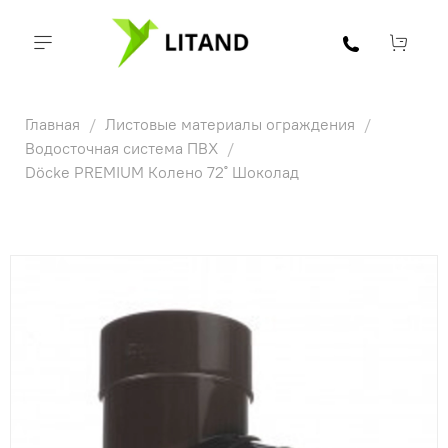
Главная
Листовые материалы ограждения
Водосточная система ПВХ
Döcke PREMIUM Колено 72˚ Шоколад