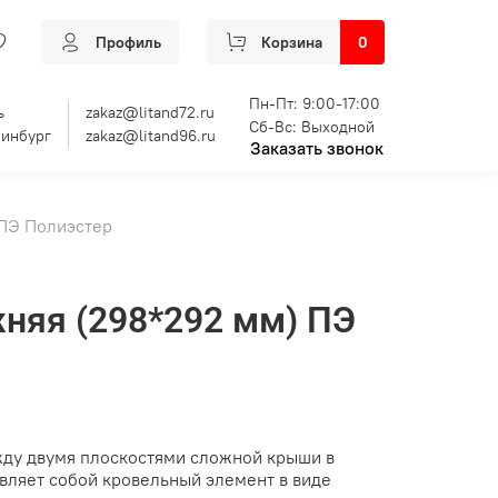
Профиль
Корзина
0
Пн-Пт: 9:00-17:00
ь
zakaz@litand72.ru
Сб-Вс: Выходной
ринбург
zakaz@litand96.ru
Заказать звонок
 ПЭ Полиэстер
няя (298*292 мм) ПЭ
жду двумя плоскостями сложной крыши в
авляет собой кровельный элемент в виде