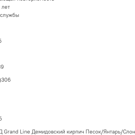
 лет
 службы
5
39
)
306
5
Grand Line Демидовский кирпич Песок/Янтарь/Слоно