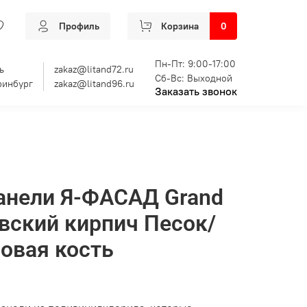
Профиль
Корзина
0
Пн-Пт: 9:00-17:00
ь
zakaz@litand72.ru
Сб-Вс: Выходной
ринбург
zakaz@litand96.ru
Заказать звонок
анели Я-ФАСАД Grand
вский кирпич Песок/
овая кость