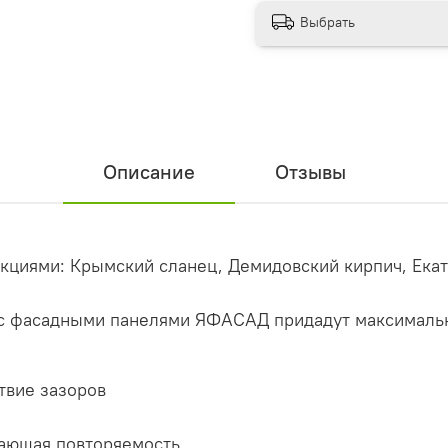
Выбрать
Описание
Отзывы
кциями: Крымский сланец, Демидовский кирпич, Екат
e с фасадными панелями ЯФАСАД придадут максималь
твие зазоров
чающая повторяемость