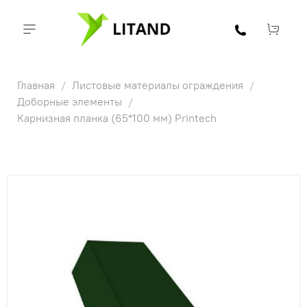
Главная
Листовые материалы ограждения
Доборные элементы
Карнизная планка (65*100 мм) Printech