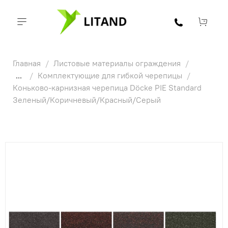
Главная
Листовые материалы ограждения
...
Комплектующие для гибкой черепицы
Коньково-карнизная черепица Döcke PIE Standard
Зеленый/Коричневый/Красный/Серый