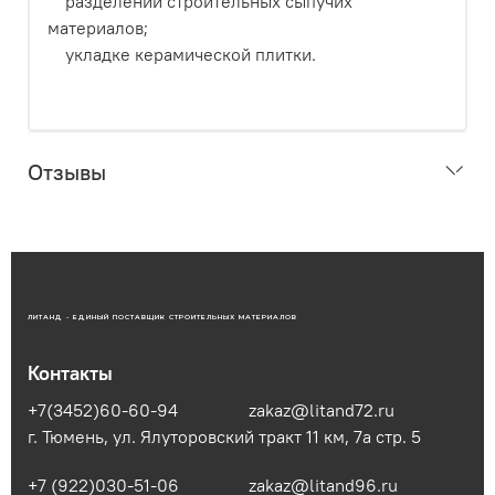
разделении строительных сыпучих
материалов;
укладке керамической плитки.
Отзывы
ЛИТАНД - ЕДИНЫЙ ПОСТАВЩИК СТРОИТЕЛЬНЫХ МАТЕРИАЛОВ
Контакты
+7(3452)60-60-94
zakaz@litand72.ru
г. Тюмень, ул. Ялуторовский тракт 11 км, 7а стр. 5
+7 (922)030-51-06
zakaz@litand96.ru