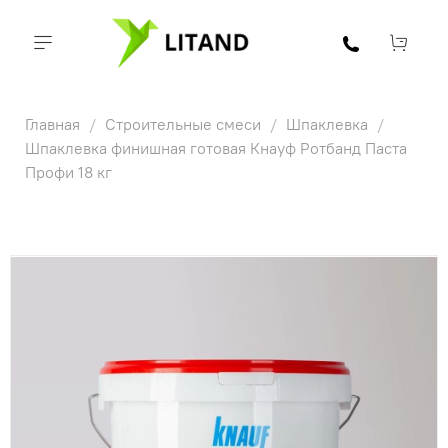
Главная
Строительные смеси
Шпаклевка
Шпаклевка финишная готовая Кнауф Ротбанд Паста
Профи 18 кг