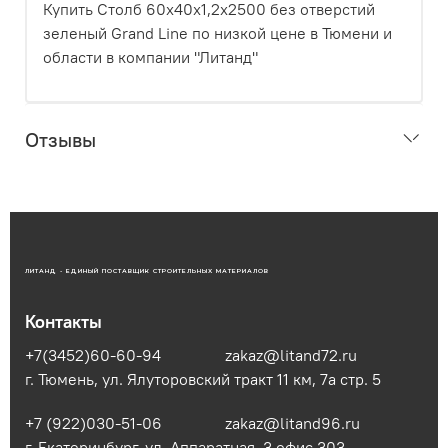
Купить Столб 60х40х1,2х2500 без отверстий
зеленый Grand Line по низкой цене в Тюмени и
области в компании "Литанд"
Отзывы
ЛИТАНД - ЕДИНЫЙ ПОСТАВЩИК СТРОИТЕЛЬНЫХ МАТЕРИАЛОВ
Контакты
+7(3452)60-60-94
zakaz@litand72.ru
г. Тюмень, ул. Ялуторовский тракт 11 км, 7а стр. 5
+7 (922)030-51-06
zakaz@litand96.ru
г. Екатеринбург, ул. Аппаратная, 3​ офис 303