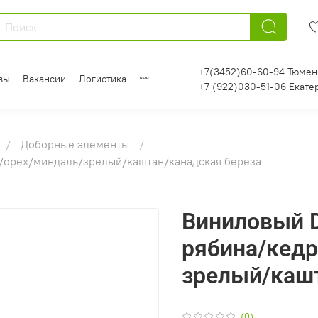
+7(3452)60-60-94 Тюмен
вы
Вакансии
Логистика
+7 (922)030-51-06 Екате
Доборные элементы
/орех/миндаль/зрелый/каштан/канадская береза
Виниловый D
рябина/кедр
зрелый/кашт
(0)