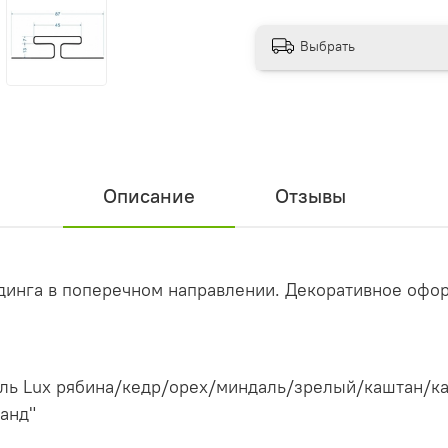
Выбрать
Описание
Отзывы
динга в поперечном направлении. Декоративное офо
ь Lux рябина/кедр/орех/миндаль/зрелый/каштан/кан
анд"