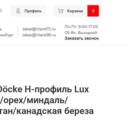
Профиль
Корзина
0
Пн-Пт: 9:00-17:00
ь
zakaz@litand72.ru
Сб-Вс: Выходной
ринбург
zakaz@litand96.ru
Заказать звонок
öcke Н-профиль Lux
/орех/миндаль/
ан/канадская береза