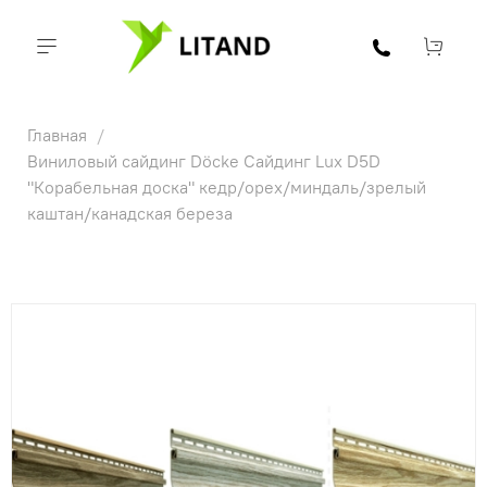
Главная
Виниловый сайдинг Döcke Сайдинг Lux D5D
"Корабельная доска" кедр/орех/миндаль/зрелый
каштан/канадская береза