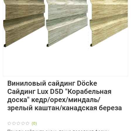
Виниловый сайдинг Döcke
Сайдинг Lux D5D "Корабельная
доска" кедр/орех/миндаль/
зрелый каштан/канадская береза
(0)