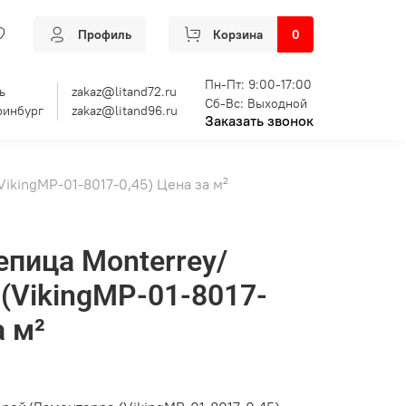
Профиль
Корзина
0
Пн-Пт: 9:00-17:00
ь
zakaz@litand72.ru
Сб-Вс: Выходной
ринбург
zakaz@litand96.ru
Заказать звонок
ikingMP-01-8017-0,45) Цена за м²
пица Monterrey/
(VikingMP-01-8017-
а м²