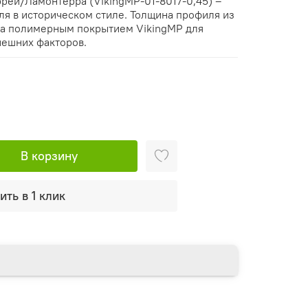
ей/Ламонтерра (VikingMP-01-8017-0,45) –
ля в историческом стиле. Толщина профиля из
тка полимерным покрытием VikingMP для
нешних факторов.
В корзину
ить в 1 клик