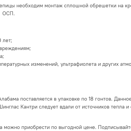
репицы необходим монтаж сплошной обрешетки на кр
т ОСП.
 лет;
овреждениям;
а;
мпературных изменений, ультрафиолета и других атм
лабама поставляется в упаковке по 18 гонтов. Данно
Шинглас Кантри следует вдали от источников тепла и
а можно приобрести по выгодной цене. Подписывайт