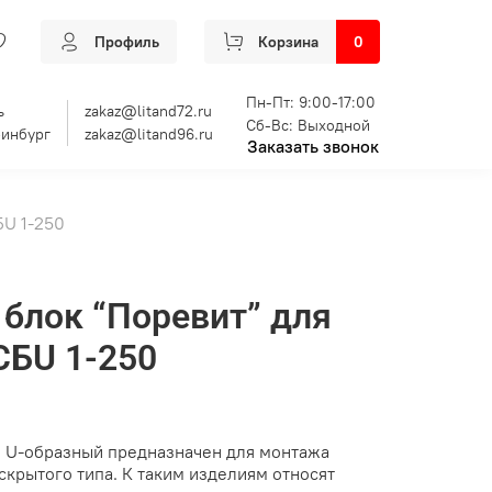
Профиль
Корзина
0
Пн-Пт: 9:00-17:00
ь
zakaz@litand72.ru
Сб-Вс: Выходной
ринбург
zakaz@litand96.ru
Заказать звонок
БU 1-250
блок “Поревит” для
СБU 1-250
 U-образный предназначен для монтажа
скрытого типа. К таким изделиям относят